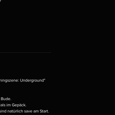
uningszene: Underground" 
s Bude.
ials im Gepäck.
nd natürlich save am Start.